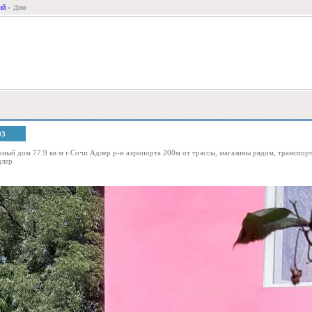
ий
» Дом
03
ный дом 77.9 кв м г.Сочи Адлер р-н аэропорта 200м от трассы, магазины рядом, транспорт 
длер