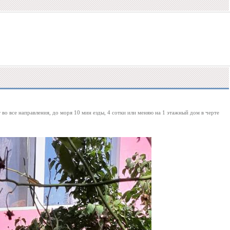
во все направления, до моря 10 мин езды, 4 сотки или меняю на 1 этажный дом в черте