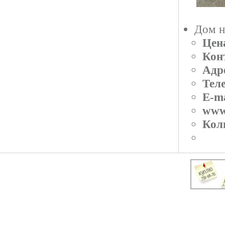
Дом н
Цен
Кон
Адр
Тел
E-ma
www
Кол