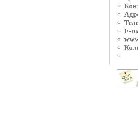
Кон
Адр
Тел
E-ma
www
Кол