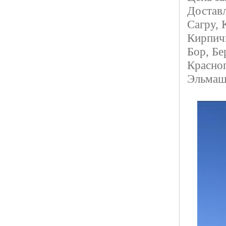
Достав
Сагру, 
Кирпичн
Бор, Бе
Красно
Эльмаш 