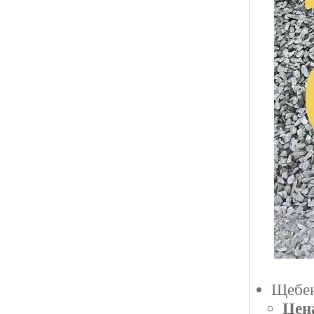
Щебен
Цен