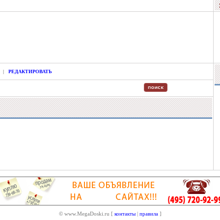
|
РЕДАКТИРОВАТЬ
© www.MegaDoski.ru [
контакты
|
правила
]