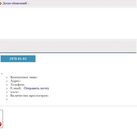
Доски объявлений
»
1970-01-01
Контактное лицо:
Адрес:
Телефон:
E-mail:
Отправить почту
www:
Количество просмотров: