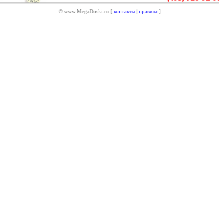
© www.MegaDoski.ru [
контакты
|
правила
]