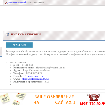
Доски объявлений
» чистка скважин
чистка скважин
2026-07-09
Регулярная <a href= скважины</a> помогает поддерживать водоснабжение в оптимал
Профессиональный подход способствует долговечной и эффективной эксплуатации с
чистка скважин
Цена:
5,155 руб.
Контактное лицо:
rfguebulzka@vseindi.com
Адрес:
https://waterservice24.ru/
Телефон:
89568699683
E-mail:
Отправить почту
www:
https://waterservice24.ru/
Количество просмотров:
572