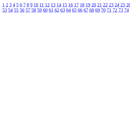
1
2
3
4
5
6
7
8
9
10
11
12
13
14
15
16
17
18
19
20
21
22
23
24
25
2
53
54
55
56
57
58
59
60
61
62
63
64
65
66
67
68
69
70
71
72
73
74