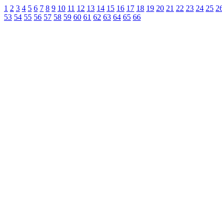
1
2
3
4
5
6
7
8
9
10
11
12
13
14
15
16
17
18
19
20
21
22
23
24
25
2
53
54
55
56
57
58
59
60
61
62
63
64
65
66