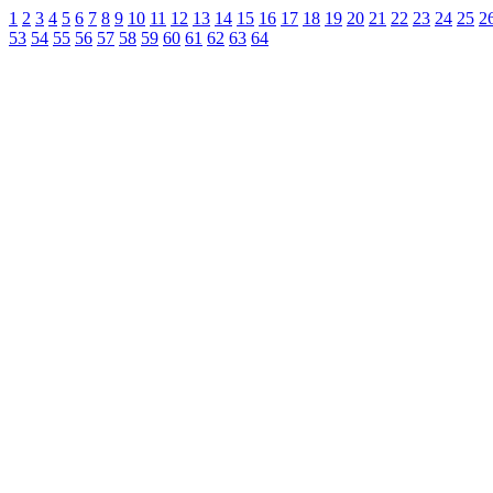
1
2
3
4
5
6
7
8
9
10
11
12
13
14
15
16
17
18
19
20
21
22
23
24
25
2
53
54
55
56
57
58
59
60
61
62
63
64