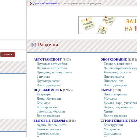
Доски объявлений
» Список разделов и подразделов
Разделы
АВТОТРАНСПОРТ
(9403)
ОБОРУДОВАНИЕ
(11351)
Грузовые автомобили
Газовое, топливное
Легковые автомобили
Деревообрабатывающ
Прицепы, полуприцепы
Железнодорожное
Запчасти
Инструменты
Грузоперевозки
Пищевое, с/х
Все подразделы
Все подразделы
НЕДВИЖИМОСТЬ
(12855)
СЫРЬЕ
(3700)
Квартиры
Пиломатериалы
Дома, Коттеджи
Металлы
Комнаты
Бумага, тара, упаковка
Коммерческая
Нефть, газ, топливо
Земельные участки
Химия
Все подразделы
Все подразделы
БЫТОВЫЕ ТОВАРЫ
(15868)
СТРОИТЕЛЬНЫЕ ТОВА
Аудио, Видео, Фото
Конструкции
Бытовая техника
Материалы
Бытовая химия
Сантехника