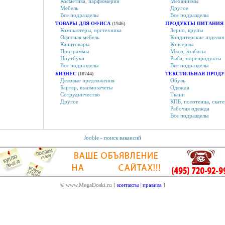
Косметика, парфюмерия
Механизмы
Мебель
Другое
Все подразделы
Все подразделы
ТОВАРЫ ДЛЯ ОФИСА
(1946)
ПРОДУКТЫ ПИТАНИЯ
Компьютеры, оргтехника
Зерно, крупы
Офисная мебель
Кондитерские изделия
Канцтовары
Консервы
Программы
Мясо, колбасы
Ноутбуки
Рыба, морепродукты
Все подразделы
Все подразделы
БИЗНЕС
(10744)
ТЕКСТИЛЬНАЯ ПРОД
Деловые предложения
Обувь
Бартер, взаимозачеты
Одежда
Сотрудничество
Ткани
Другое
КПБ, полотенца, скат
Рабочая одежда
Все подразделы
Jooble - поиск вакансий
© www.MegaDoski.ru [
контакты
|
правила
]