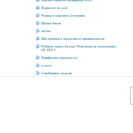
Анализ сервисов антифрода 2026
Нарколог на дом
Резина в хорошем состоянии
Щенки бигля
ай-тек
Шестерёнки и звёздочки от производителя
Ребёнок теряет баллы? Репетитор по математике,
ОГЭ/ЕГЭ
Оцифровка видеокассет
услуга
Серебряные медали.