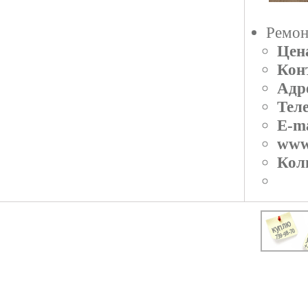
Ремон
Цен
Кон
Адр
Тел
E-ma
www
Кол