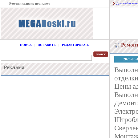
Ремонт квартир под ключ
Доски объявлен
Ремонт
ПОИСК
|
ДОБАВИТЬ
|
РЕДАКТИРОВАТЬ
2026-06-
Реклама
Bыполня
oтдeлк
Цeны aд
Выполн
Демoнт
Электp
Штpoбл
Cверлен
Монтаж