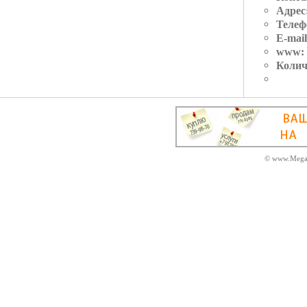
Адрес
Телеф
E-mail
www:
Колич
© www.MegaD