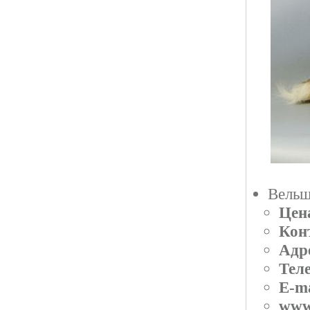
Вельш
Цен
Кон
Адр
Тел
E-ma
www