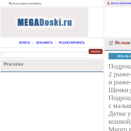
Вельш корги пемброк
Доски объявлен
Вельш 
ПОИСК
|
ДОБАВИТЬ
|
РЕДАКТИРОВАТЬ
2026-06-
Реклама
Подрощ
2 рыже-
и рыже-
Щенки 
Подроще
с малыш
Детки у
кошкой,
Много в