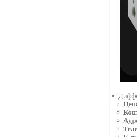
Диффе
Цен
Кон
Адр
Тел