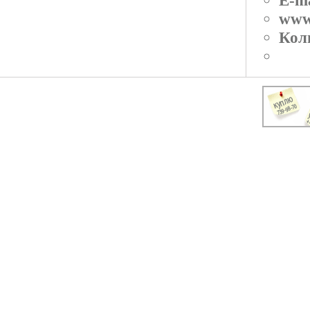
E-ma
www
Кол